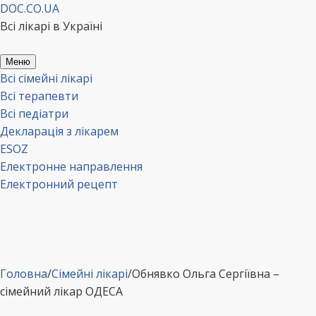
Перейти
DOC.CO.UA
до
Всі лікарі в Україні
вмісту
Меню
Всі сімейні лікарі
Всі терапевти
Всі педіатри
Декларація з лікарем
ESOZ
Електронне направлення
Електронний рецепт
Головна
/
Сімейні лікарі
/
Обнявко Ольга Сергіївна –
сімейний лікар ОДЕСА