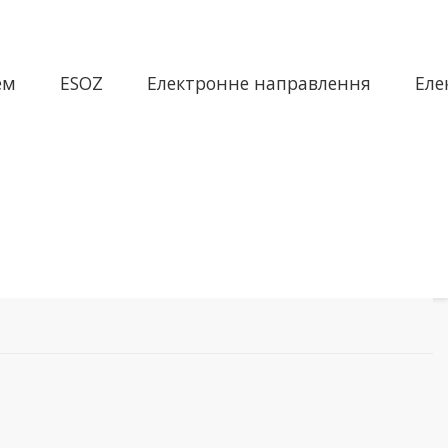
ем
ESOZ
Електронне направлення
Еле