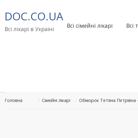
Перейти
до
DOC.CO.UA
вмісту
Всі сімейні лікарі
Всі 
Всі лікарі в Україні
Головна
/
Сімейні лікарі
/
Обморок Тетяна Петрівна –