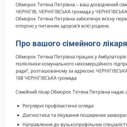
Обморок Тетяна Петрівна – ваш досвідчений сім
ЧЕРНІГІВ, ЧЕРНІГІВСЬКА громада у ЧЕРНІГІВСЬКА 
Обморок Тетяна Петрівна забезпечує якісну перв
опорою у питаннях здоров’я всієї родини.
Про вашого сімейного лікар
Обморок Тетяна Петрівна працює у Амбулаторія 
поліклініки комунального некомерційного підприє
ради”, розташованому за адресою: ЧЕРНІГІВСЬКА
168 ЧЕРНІГІВСЬКА громада
Сімейний лікар Обморок Тетяна Петрівна надає ш
Регулярні профілактичні огляди
Діагностика та лікування поширених захвор
Направлення до вузькопрофільних спеціаліст