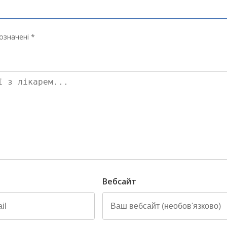
означені *
Вебсайт