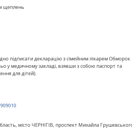
ем щеплень
ідно підписати декларацію з сімейним лікарем Обморок
ьо у медичному закладі, взявши з собою паспорт та
ння для дітей).
2909010
область, місто ЧЕРНІГІВ, проспект Михайла Грушевського