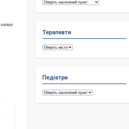
Сімейні
лікарі
ктними
Терапевти
Терапевти
Педіатри
Педіатри