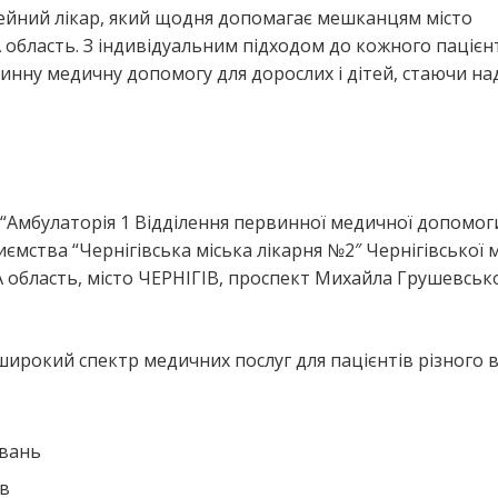
ейний лікар, який щодня допомагає мешканцям місто
область. З індивідуальним підходом до кожного пацієн
инну медичну допомогу для дорослих і дітей, стаючи н
я
“Амбулаторія 1 Відділення первинної медичної допомог
мства “Чернігівська міська лікарня №2″ Чернігівської м
 область, місто ЧЕРНІГІВ, проспект Михайла Грушевськ
ирокий спектр медичних послуг для пацієнтів різного ві
ювань
ів