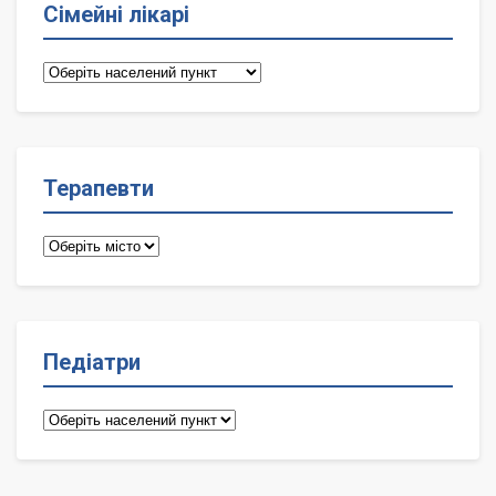
Сімейні лікарі
Сімейні
лікарі
Терапевти
Терапевти
Педіатри
Педіатри