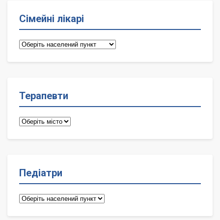
Сімейні лікарі
Сімейні
лікарі
Терапевти
Терапевти
Педіатри
Педіатри