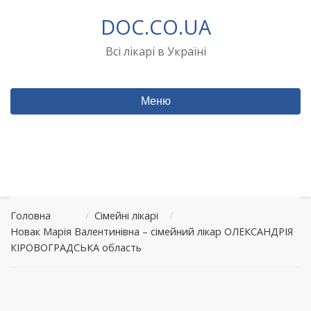
Перейти
DOC.CO.UA
до
вмісту
Всі лікарі в Україні
Меню
Головна
/
Сімейні лікарі
/
Новак Марія Валентинівна – сімейний лікар ОЛЕКСАНДРІЯ
КІРОВОГРАДСЬКА область