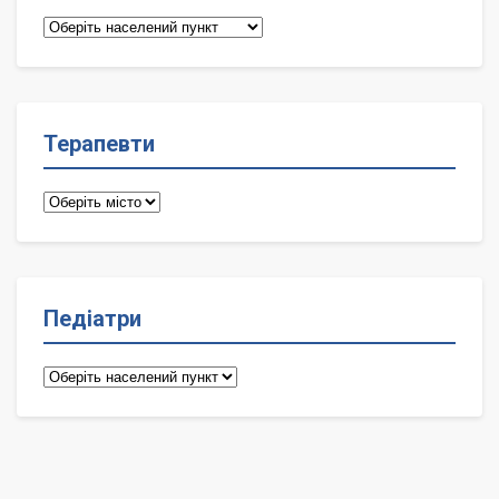
Сімейні
лікарі
Терапевти
Терапевти
Педіатри
Педіатри