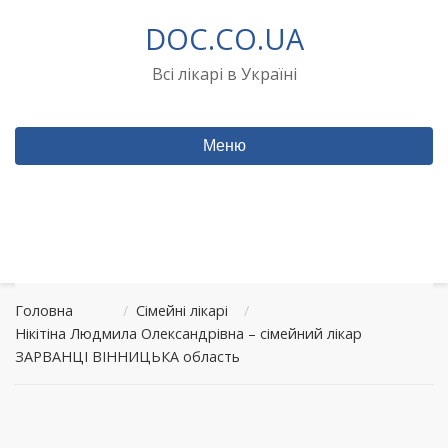
Перейти
DOC.CO.UA
до
вмісту
Всі лікарі в Україні
Меню
Головна
/
Сімейні лікарі
/
Нікітіна Людмила Олександрівна – сімейний лікар
ЗАРВАНЦІ ВІННИЦЬКА область