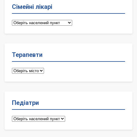
Сімейні лікарі
Сімейні
лікарі
Терапевти
Терапевти
Педіатри
Педіатри