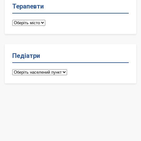
Терапевти
Терапевти
Педіатри
Педіатри