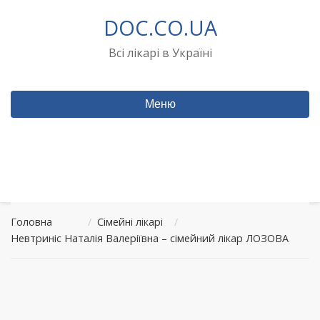
Перейти
DOC.CO.UA
до
вмісту
Всі лікарі в Україні
Меню
Головна
/
Сімейні лікарі
/
Невтриніс Наталія Валеріївна – сімейний лікар ЛОЗОВА