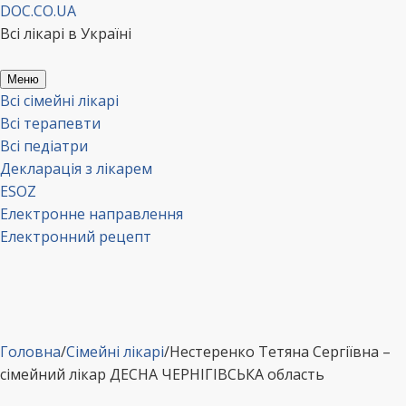
Перейти
DOC.CO.UA
до
Всі лікарі в Україні
вмісту
Меню
Всі сімейні лікарі
Всі терапевти
Всі педіатри
Декларація з лікарем
ESOZ
Електронне направлення
Електронний рецепт
Головна
/
Сімейні лікарі
/
Нестеренко Тетяна Сергіївна –
сімейний лікар ДЕСНА ЧЕРНІГІВСЬКА область