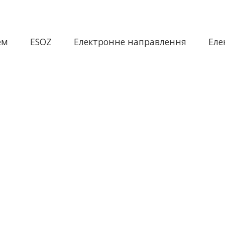
ем
ESOZ
Електронне направлення
Еле