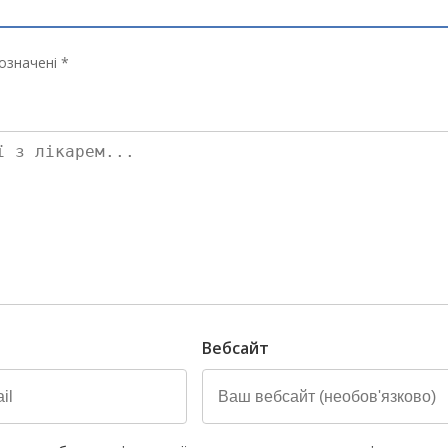
означені *
Вебсайт