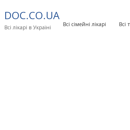
Перейти
до
DOC.CO.UA
вмісту
Всі сімейні лікарі
Всі 
Всі лікарі в Україні