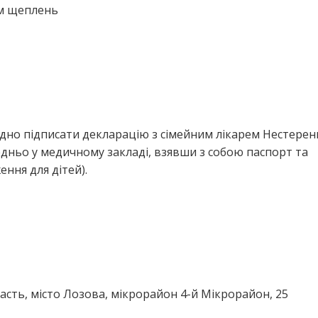
ем щеплень
ідно підписати декларацію з сімейним лікарем Нестерен
дньо у медичному закладі, взявши з собою паспорт та
ння для дітей).
асть, місто Лозова, мікрорайон 4-й Мікрорайон, 25