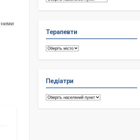
лікарі
ктними
Терапевти
Терапевти
Педіатри
Педіатри