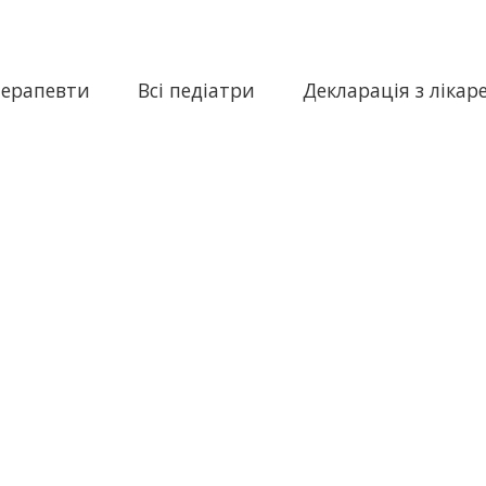
терапевти
Всі педіатри
Декларація з лікар