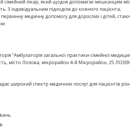
ий сімейний лікар, який щодня допомагає мешканцям мі
ь. З індивідуальним підходом до кожного пацієнта,
у первинну медичну допомогу для дорослих і дітей, стаю
ни.
я
торія “Амбулаторія загальної практики-сімейної медиц
ть, місто Лозова, мікрорайон 4-й Мікрорайон, 25 ЛОЗІ
адає широкий спектр медичних послуг для пацієнтів різ
ювань
ів