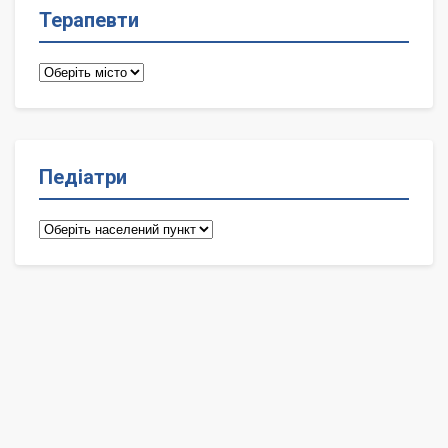
Терапевти
Терапевти
Педіатри
Педіатри