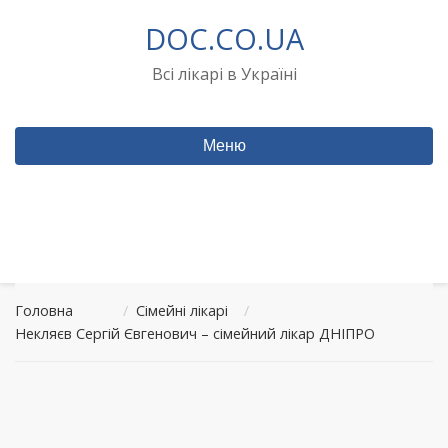
Перейти
DOC.CO.UA
до
вмісту
Всі лікарі в Україні
Меню
Головна
/
Сімейні лікарі
/
Некляєв Сергій Євгенович – сімейний лікар ДНІПРО