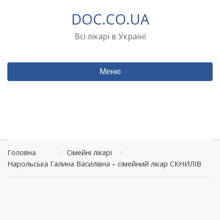
Перейти
DOC.CO.UA
до
вмісту
Всі лікарі в Україні
Меню
Головна
/
Сімейні лікарі
/
Нарольська Галина Василівна – сімейний лікар СКНИЛІВ