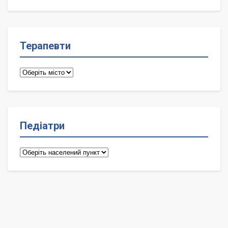
лікарі
Терапевти
Терапевти
Педіатри
Педіатри