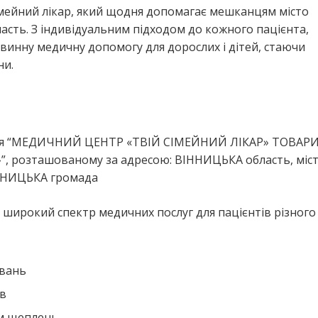
імейний лікар, який щодня допомагає мешканцям місто
ть. З індивідуальним підходом до кожного пацієнта,
рвинну медичну допомогу для дорослих і дітей, стаючи
ни.
я
орія “МЕДИЧНИЙ ЦЕНТР «ТВІЙ СІМЕЙНИЙ ЛІКАР» ТОВАР
розташованому за адресою: ВІННИЦЬКА область, міс
ІННИЦЬКА громада
широкий спектр медичних послуг для пацієнтів різного 
ювань
ів
ем щеплень