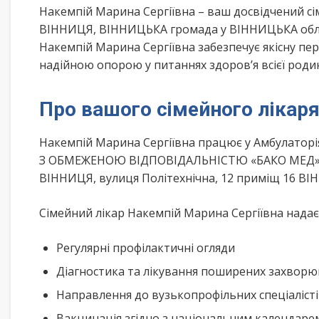
Накемпій Марина Сергіївна – ваш досвідчений с
ВІННИЦЯ, ВІННИЦЬКА громада у ВІННИЦЬКА облас
Накемпій Марина Сергіївна забезпечує якісну пе
надійною опорою у питаннях здоров’я всієї роди
Про вашого сімейного лікар
Накемпій Марина Сергіївна працює у Амбулат
З ОБМЕЖЕНОЮ ВІДПОВІДАЛЬНІСТЮ «БАКО МЕД»”, 
ВІННИЦЯ, вулиця Політехнічна, 12 приміщ 16 В
Сімейний лікар Накемпій Марина Сергіївна надає 
Регулярні профілактичні огляди
Діагностика та лікування поширених захвор
Направлення до вузькопрофільних спеціаліст
Вакцинація згідно з національним календар