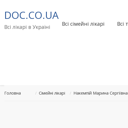
Перейти
до
DOC.CO.UA
вмісту
Всі сімейні лікарі
Всі 
Всі лікарі в Україні
Головна
/
Сімейні лікарі
/
Накемпій Марина Сергіївн