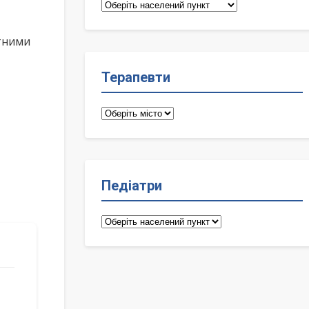
Сімейні
лікарі
ктними
Терапевти
Терапевти
Педіатри
Педіатри