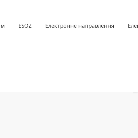
ем
ESOZ
Електронне направлення
Еле