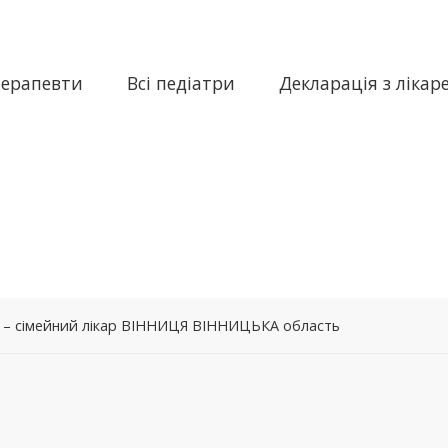
терапевти
Всі педіатри
Декларація з лікар
а – сімейний лікар ВІННИЦЯ ВІННИЦЬКА область