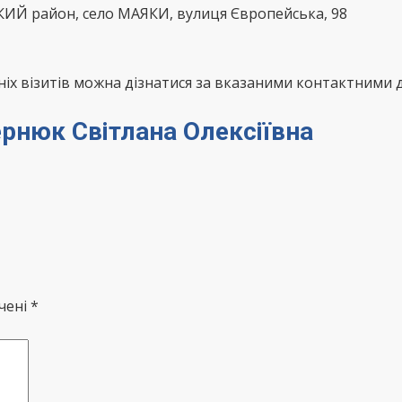
КИЙ район, село МАЯКИ, вулиця Європейська, 98
х візитів можна дізнатися за вказаними контактними д
ернюк Світлана Олексіївна
чені *