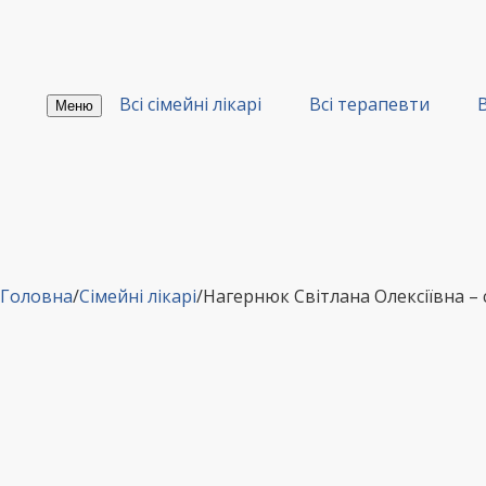
Перейти
до
вмісту
Всі сімейні лікарі
Всі терапевти
В
Меню
Головна
/
Сімейні лікарі
/
Нагернюк Світлана Олексіївна –