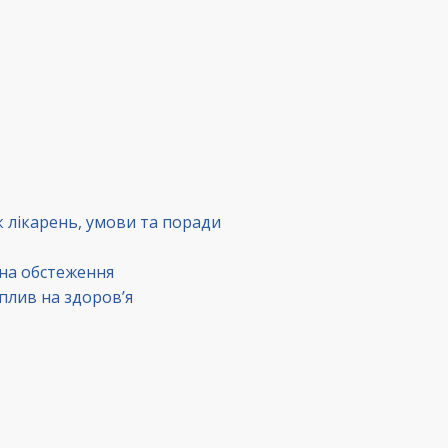
к лікарень, умови та поради
 на обстеження
вплив на здоров’я
в