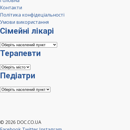
Головна
Контакти
Політика конфідеціальності
Умови використання
Сімейні лікарі
Сімейні
лікарі
Терапевти
Терапевти
Педіатри
Педіатри
© 2026 DOC.CO.UA
Facebook
Twitter
Instagram