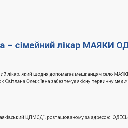
на – сімейний лікар МАЯКИ О
йний лікар, який щодня допомагає мешканцям село МАЯК
 Світлана Олексіївна забезпечує якісну первинну медич
“Маяківський ЦПМСД”, розташованому за адресою: ОДЕС