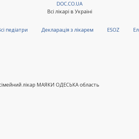
DOC.CO.UA
Всі лікарі в Україні
сі педіатри
Декларація з лікарем
ESOZ
Ел
 сімейний лікар МАЯКИ ОДЕСЬКА область