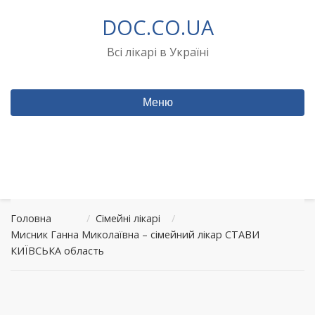
Перейти
DOC.CO.UA
до
вмісту
Всі лікарі в Україні
Меню
Головна
/
Сімейні лікарі
/
Мисник Ганна Миколаївна – сімейний лікар СТАВИ
КИЇВСЬКА область