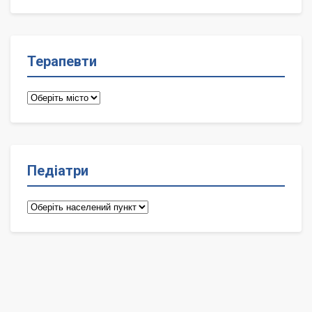
лікарі
Терапевти
Терапевти
Педіатри
Педіатри