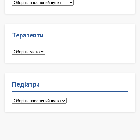
Сімейні
лікарі
Терапевти
Терапевти
Педіатри
Педіатри