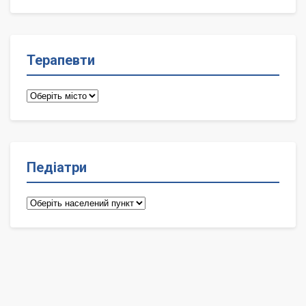
лікарі
Терапевти
Терапевти
Педіатри
Педіатри