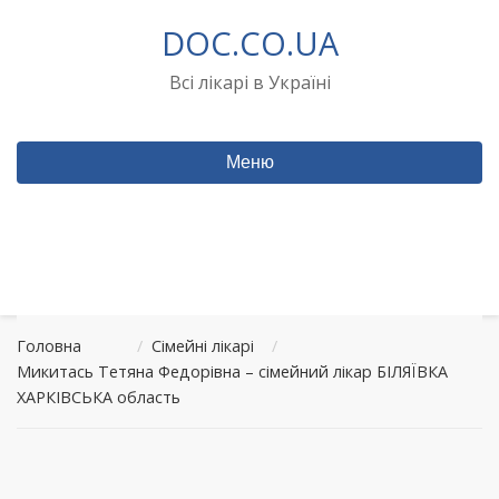
Перейти
DOC.CO.UA
до
вмісту
Всі лікарі в Україні
Меню
Головна
/
Сімейні лікарі
/
Микитась Тетяна Федорівна – сімейний лікар БІЛЯЇВКА
ХАРКІВСЬКА область