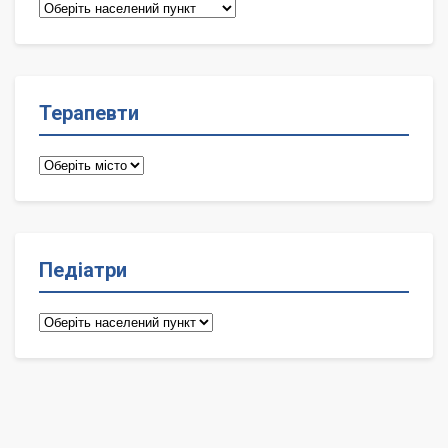
Сімейні
лікарі
Терапевти
Терапевти
Педіатри
Педіатри