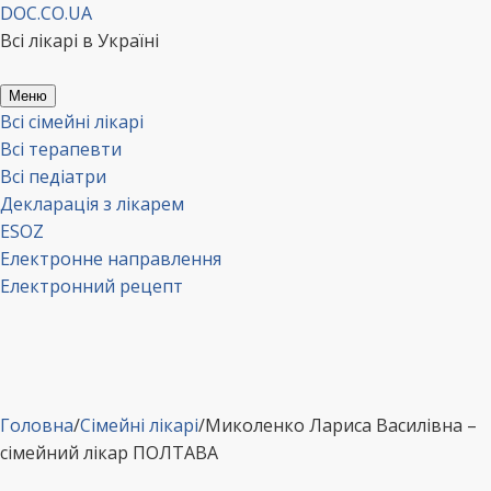
Перейти
DOC.CO.UA
до
Всі лікарі в Україні
вмісту
Меню
Всі сімейні лікарі
Всі терапевти
Всі педіатри
Декларація з лікарем
ESOZ
Електронне направлення
Електронний рецепт
Головна
/
Сімейні лікарі
/
Миколенко Лариса Василівна –
сімейний лікар ПОЛТАВА