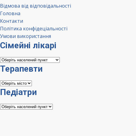
Відмова від відповідальності
Головна
Контакти
Політика конфідеціальності
Умови використання
Сімейні лікарі
Сімейні
лікарі
Терапевти
Терапевти
Педіатри
Педіатри