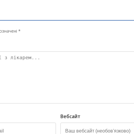
означені *
Вебсайт