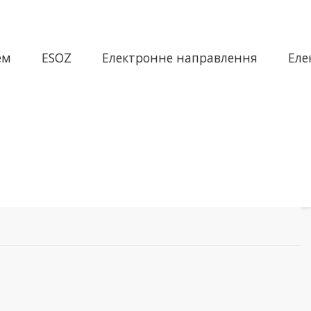
ем
ESOZ
Електронне направлення
Еле