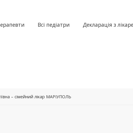
терапевти
Всі педіатри
Декларація з лікар
іївна – сімейний лікар МАРІУПОЛЬ