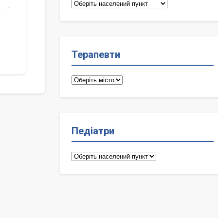
Сімейні
лікарі
Терапевти
Терапевти
Педіатри
Педіатри