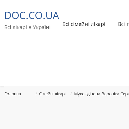
Перейти
до
DOC.CO.UA
вмісту
Всі сімейні лікарі
Всі 
Всі лікарі в Україні
Головна
/
Сімейні лікарі
/
Мухотдінова Вероніка Серг