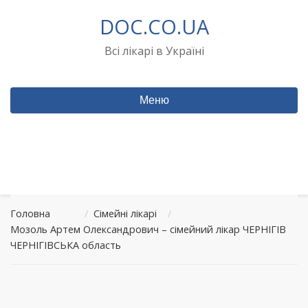
Перейти
DOC.CO.UA
до
вмісту
Всі лікарі в Україні
Меню
Головна
/
Сімейні лікарі
/
Мозоль Артем Олександрович – сімейний лікар ЧЕРНІГІВ
ЧЕРНІГІВСЬКА область