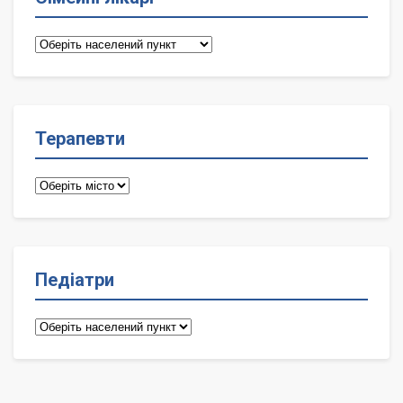
Сімейні
лікарі
Терапевти
Терапевти
Педіатри
Педіатри