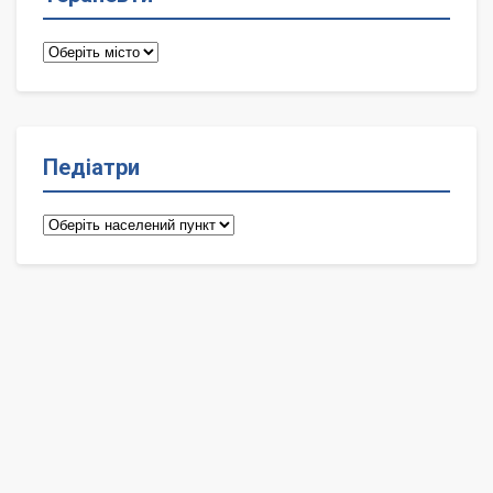
Терапевти
Педіатри
Педіатри