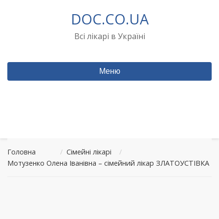
Перейти
DOC.CO.UA
до
вмісту
Всі лікарі в Україні
Меню
Головна
/
Сімейні лікарі
/
Мотузенко Олена Іванівна – сімейний лікар ЗЛАТОУСТІВКА