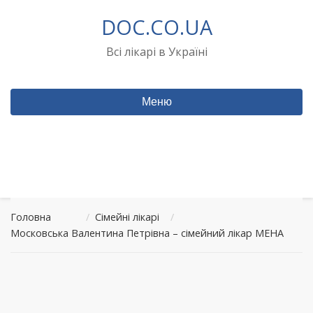
Перейти
DOC.CO.UA
до
вмісту
Всі лікарі в Україні
Меню
Головна
/
Сімейні лікарі
/
Московська Валентина Петрівна – сімейний лікар МЕНА