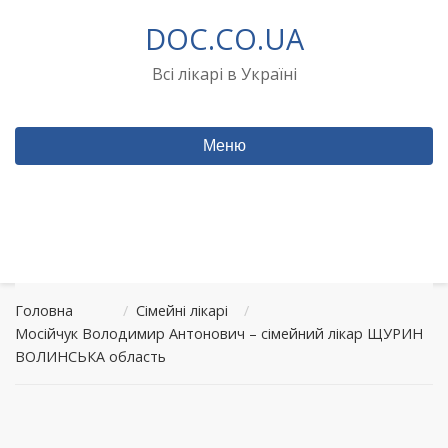
Перейти
DOC.CO.UA
до
вмісту
Всі лікарі в Україні
Меню
Головна
/
Сімейні лікарі
/
Мосійчук Володимир Антонович – сімейний лікар ЩУРИН
ВОЛИНСЬКА область