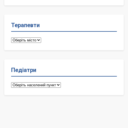
лікарі
Терапевти
Терапевти
Педіатри
Педіатри