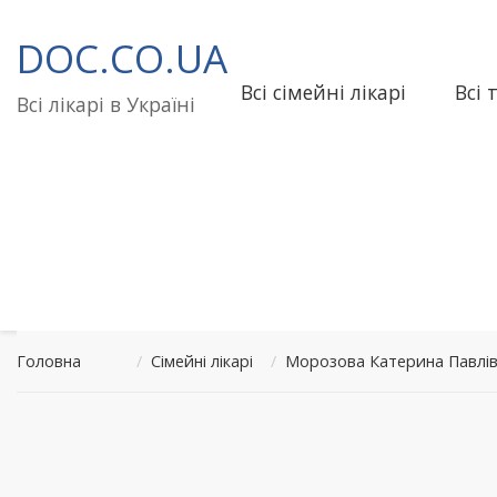
Перейти
до
DOC.CO.UA
вмісту
Всі сімейні лікарі
Всі 
Всі лікарі в Україні
Головна
/
Сімейні лікарі
/
Морозова Катерина Павлі