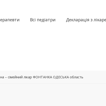
терапевти
Всі педіатри
Декларація з лікар
вна – сімейний лікар ФОНТАНКА ОДЕСЬКА область