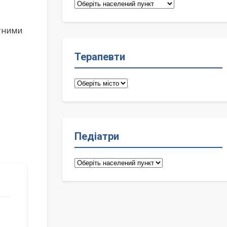
Сімейні
лікарі
ктними
Терапевти
Терапевти
Педіатри
Педіатри