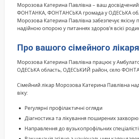
Морозова Катерина Павлівна – ваш досвідчений
ФОНТАНКА, ФОНТАНСЬКА громада у ОДЕСЬКА облас
Морозова Катерина Павлівна забезпечує якісну п
надійною опорою у питаннях здоров’я всієї роди
Про вашого сімейного лікар
Морозова Катерина Павлівна працює у Амбулатор
ОДЕСЬКА область, ОДЕСЬКИЙ район, село ФОНТА
Сімейний лікар Морозова Катерина Павлівна над
віку:
Регулярні профілактичні огляди
Діагностика та лікування поширених захвор
Направлення до вузькопрофільних спеціаліст
Вакцинація згідно з національним календар