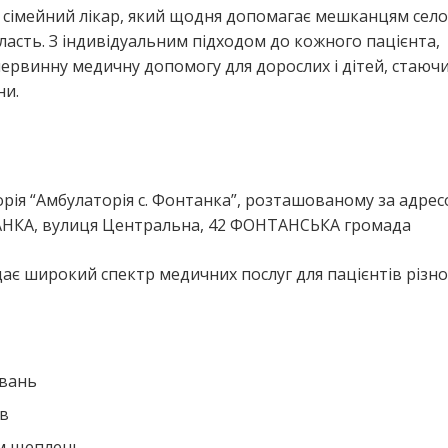
 сімейний лікар, який щодня допомагає мешканцям село
ть. З індивідуальним підходом до кожного пацієнта,
ервинну медичну допомогу для дорослих і дітей, стаюч
ни.
я
ія “Амбулаторія с. Фонтанка”, розташованому за адрес
НКА, вулиця Центральна, 42 ФОНТАНСЬКА громада
ає широкий спектр медичних послуг для пацієнтів різно
ювань
ів
ем щеплень