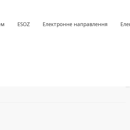
ем
ESOZ
Електронне направлення
Еле