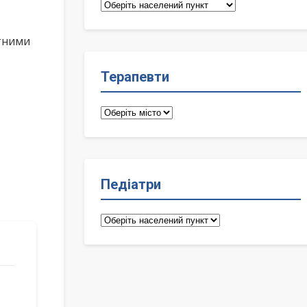
Сімейні
лікарі
ктними
Терапевти
Терапевти
Педіатри
Педіатри