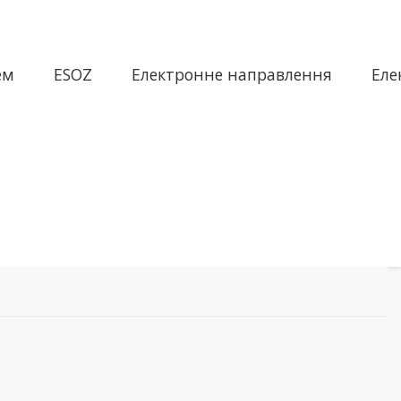
ем
ESOZ
Електронне направлення
Еле