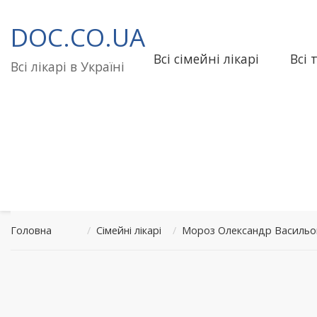
Перейти
до
DOC.CO.UA
вмісту
Всі сімейні лікарі
Всі 
Всі лікарі в Україні
Головна
/
Сімейні лікарі
/
Мороз Олександр Васильов