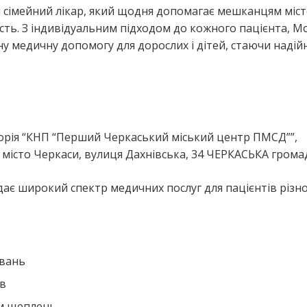
 сімейний лікар, який щодня допомагає мешканцям міс
ь. З індивідуальним підходом до кожного пацієнта, М
у медичну допомогу для дорослих і дітей, стаючи наді
я
рія “КНП “Перший Черкаський міський центр ПМСД””,
місто Черкаси, вулиця Дахнівська, 34 ЧЕРКАСЬКА грома
ає широкий спектр медичних послуг для пацієнтів різн
ювань
ів
ем щеплень