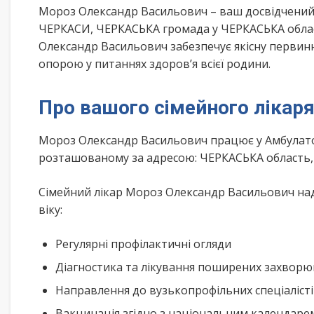
Мороз Олександр Васильович – ваш досвідчений
ЧЕРКАСИ, ЧЕРКАСЬКА громада у ЧЕРКАСЬКА област
Олександр Васильович забезпечує якісну первинн
опорою у питаннях здоров’я всієї родини.
Про вашого сімейного лікар
Мороз Олександр Васильович працює у Амбулато
розташованому за адресою: ЧЕРКАСЬКА область, 
Сімейний лікар Мороз Олександр Васильович над
віку:
Регулярні профілактичні огляди
Діагностика та лікування поширених захвор
Направлення до вузькопрофільних спеціаліст
Вакцинація згідно з національним календар