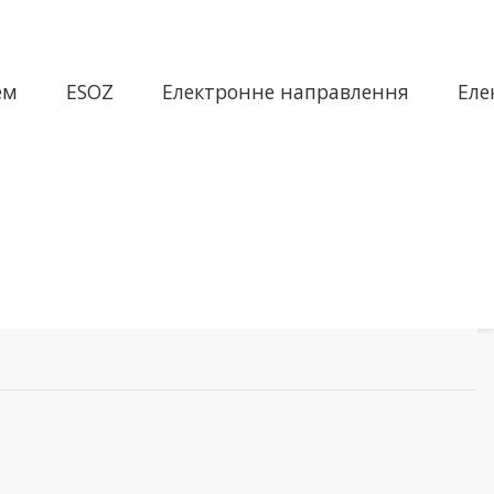
ем
ESOZ
Електронне направлення
Еле