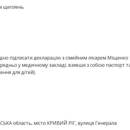
ем щеплень
ідно підписати декларацію з сімейним лікарем Міщенко
редньо у медичному закладі, взявши з собою паспорт т
ння для дітей).
ЬКА область, місто КРИВИЙ РІГ, вулиця Генерала