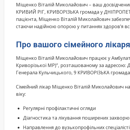
Міщенко Віталій Миколайович – ваш досвідчени
КРИВИЙ РІГ, КРИВОРІЗЬКА громада у ДНІПРОПЕТ
пацієнта, Міщенко Віталій Миколайович забезпеч
стаючи надійною опорою у питаннях здоров’я всі
Про вашого сімейного лікар
Міщенко Віталій Миколайович працює у Амбулато
Криворізької МР)”, розташованому за адресою:
Генерала Кульчицького, 9 КРИВОРІЗЬКА громада
Сімейний лікар Міщенко Віталій Миколайович на
віку:
Регулярні профілактичні огляди
Діагностика та лікування поширених захвор
Направлення до вузькопрофільних спеціаліст