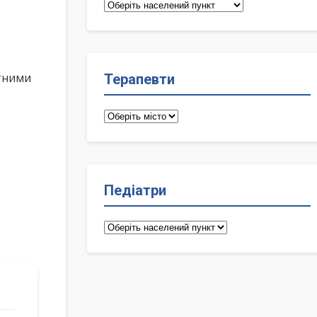
Сімейні
лікарі
ктними
Терапевти
Терапевти
Педіатри
Педіатри