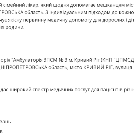
й сімейний лікар, який щодня допомагає мешканцям міс
РОВСЬКА область. З індивідуальним підходом до кожно
ує якісну первинну медичну допомогу для дорослих і ді
єї родини.
я
рія “Амбулаторія ЗПСМ № 3 м. Кривий Ріг (КНП “ЦПМСД
 ДНІПРОПЕТРОВСЬКА область, місто КРИВИЙ РІГ, вулиця
дає широкий спектр медичних послуг для пацієнтів різн
ювань
ів