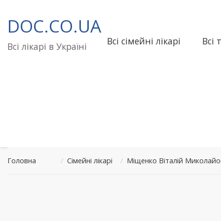
Перейти
до
DOC.CO.UA
вмісту
Всі сімейні лікарі
Всі 
Всі лікарі в Україні
Головна
/
Сімейні лікарі
/
Міщенко Віталій Миколай