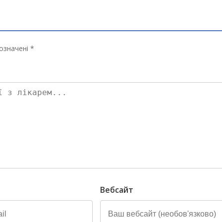
означені *
Вебсайт