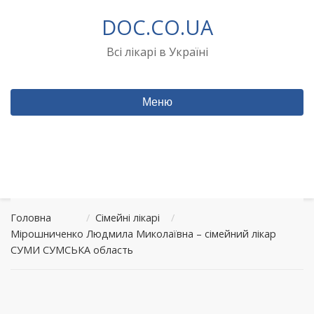
Перейти
DOC.CO.UA
до
вмісту
Всі лікарі в Україні
Меню
Головна
/
Сімейні лікарі
/
Мірошниченко Людмила Миколаївна – сімейний лікар
СУМИ СУМСЬКА область