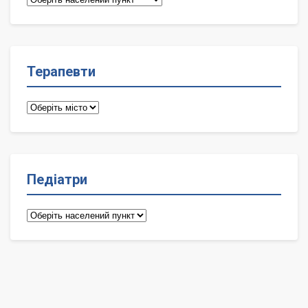
лікарі
Терапевти
Терапевти
Педіатри
Педіатри