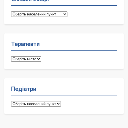
Сімейні
лікарі
Терапевти
Терапевти
Педіатри
Педіатри