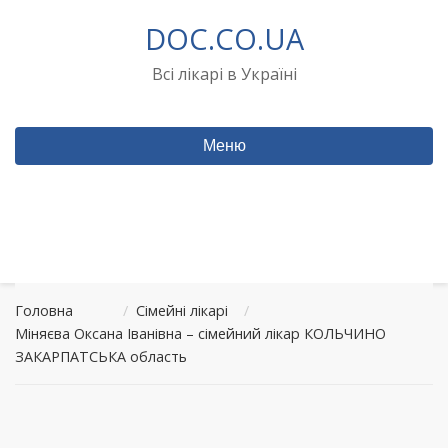
Перейти
DOC.CO.UA
до
вмісту
Всі лікарі в Україні
Меню
Головна
/
Сімейні лікарі
/
Міняєва Оксана Іванівна – сімейний лікар КОЛЬЧИНО
ЗАКАРПАТСЬКА область