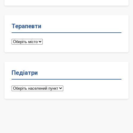
лікарі
Терапевти
Терапевти
Педіатри
Педіатри