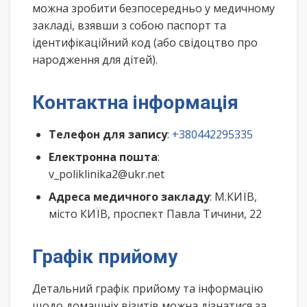
можна зробити безпосередньо у медичному
закладі, взявши з собою паспорт та
ідентифікаційний код (або свідоцтво про
народження для дітей).
Контактна інформація
Телефон для запису
:
+380442295335
Електронна пошта
:
v_poliklinika2@ukr.net
Адреса медичного закладу
: М.КИЇВ,
місто КИЇВ, проспект Павла Тичини, 22
Графік прийому
Детальний графік прийому та інформацію
щодо домашніх візитів можна дізнатися за