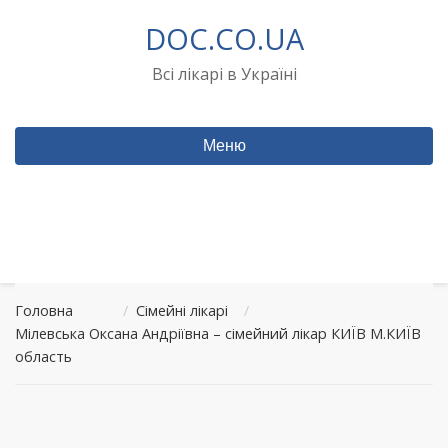
Перейти
DOC.CO.UA
до
вмісту
Всі лікарі в Україні
Меню
Головна
/
Сімейні лікарі
/
Мілевська Оксана Андріївна – сімейний лікар КИЇВ М.КИЇВ
область