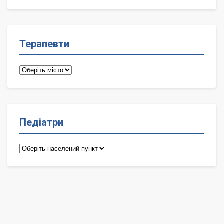
лікарі
Терапевти
Терапевти
Педіатри
Педіатри