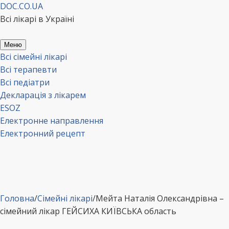
Перейти
DOC.CO.UA
до
Всі лікарі в Україні
вмісту
Меню
Всі сімейні лікарі
Всі терапевти
Всі педіатри
Декларація з лікарем
ESOZ
Електронне направлення
Електронний рецепт
Головна
/
Сімейні лікарі
/
Мейта Наталія Олександрівна –
сімейний лікар ГЕЙСИХА КИЇВСЬКА область