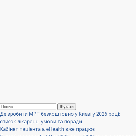
Пошук:
Де зробити МРТ безкоштовно у Києві у 2026 році:
список лікарень, умови та поради
Кабінет пацієнта в eHealth вже працює