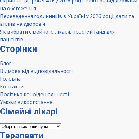
Скринінг здоров’я 40+ у 2026 році: 2000 грн від держави
на обстеження
Переведення годинників в Україні у 2026 році: дати та
вплив на здоров’я
Як вибрати сімейного лікаря: простий гайд для
пацієнтів
Сторінки
Блог
Відмова від відповідальності
Головна
Контакти
Політика конфідеціальності
Умови використання
Сімейні лікарі
Сімейні
лікарі
Терапевти