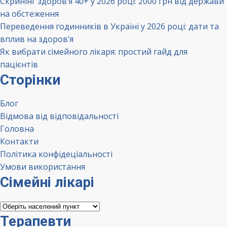
Скринінг здоров’я 40+ у 2026 році: 2000 грн від держави
на обстеження
Переведення годинників в Україні у 2026 році: дати та
вплив на здоров’я
Як вибрати сімейного лікаря: простий гайд для
пацієнтів
Сторінки
Блог
Відмова від відповідальності
Головна
Контакти
Політика конфідеціальності
Умови використання
Сімейні лікарі
Сімейні
лікарі
Терапевти