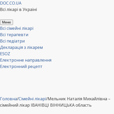
Перейти
DOC.CO.UA
до
Всі лікарі в Україні
вмісту
Меню
Всі сімейні лікарі
Всі терапевти
Всі педіатри
Декларація з лікарем
ESOZ
Електронне направлення
Електронний рецепт
Головна
/
Сімейні лікарі
/
Мельник Наталія Михайлівна –
сімейний лікар ІВАНІВЦІ ВІННИЦЬКА область