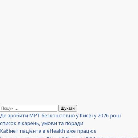
Пошук:
Де зробити МРТ безкоштовно у Києві у 2026 році:
список лікарень, умови та поради
Кабінет пацієнта в eHealth вже працює