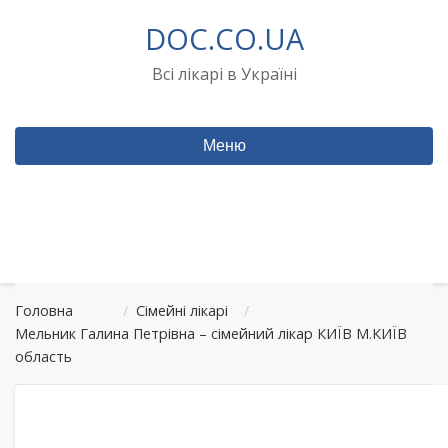
Перейти
DOC.CO.UA
до
вмісту
Всі лікарі в Україні
Меню
Головна
/
Сімейні лікарі
/
Мельник Галина Петрівна – сімейний лікар КИЇВ М.КИЇВ
область