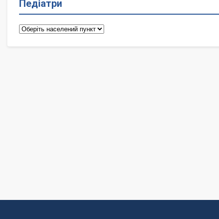
Педіатри
Педіатри