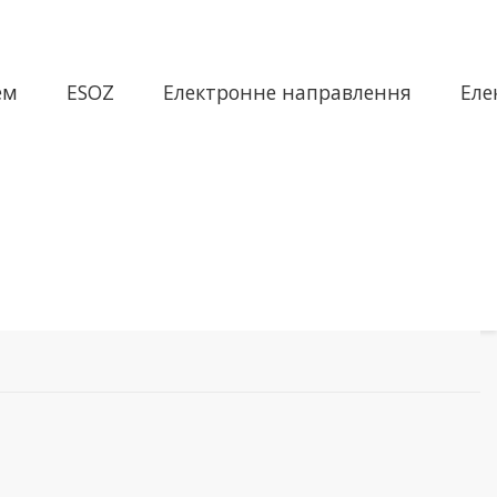
ем
ESOZ
Електронне направлення
Еле