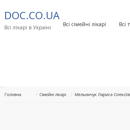
Перейти
до
DOC.CO.UA
вмісту
Всі сімейні лікарі
Всі 
Всі лікарі в Україні
Головна
/
Сімейні лікарі
/
Мельничук Лариса Олексіїв