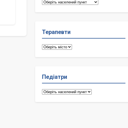
Сімейні
лікарі
Терапевти
Терапевти
Педіатри
Педіатри