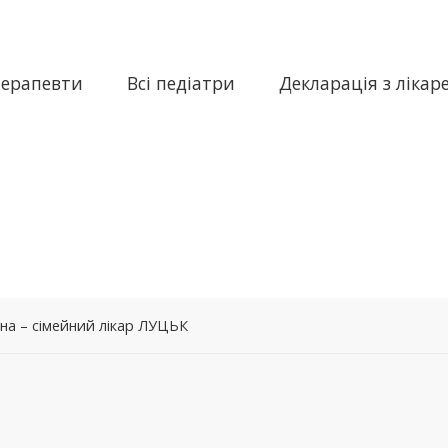
терапевти
Всі педіатри
Декларація з лікар
на – сімейний лікар ЛУЦЬК