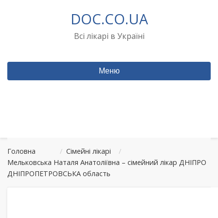
Перейти
DOC.CO.UA
до
вмісту
Всі лікарі в Україні
Меню
Головна
/
Сімейні лікарі
/
Мельковська Наталя Анатоліївна – сімейний лікар ДНІПРО
ДНІПРОПЕТРОВСЬКА область