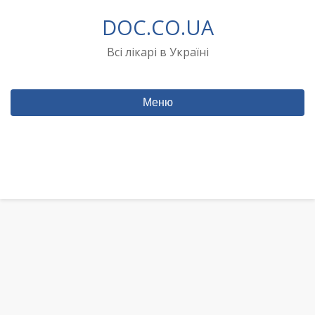
Перейти
DOC.CO.UA
до
вмісту
Всі лікарі в Україні
Меню