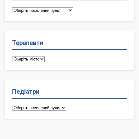
Сімейні
лікарі
Терапевти
Терапевти
Педіатри
Педіатри