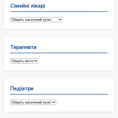
Сімейні лікарі
Сімейні
лікарі
Терапевти
Терапевти
Педіатри
Педіатри