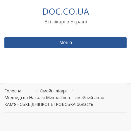
Перейти
DOC.CO.UA
до
вмісту
Всі лікарі в Україні
Меню
Головна
/
Сімейні лікарі
/
Медведєва Наталія Миколаївна – сімейний лікар
КАМ’ЯНСЬКЕ ДНІПРОПЕТРОВСЬКА область