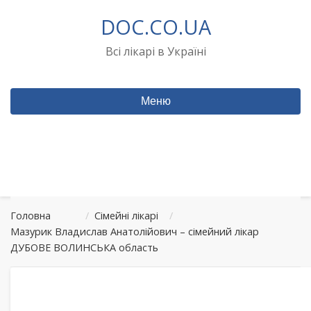
Перейти
DOC.CO.UA
до
вмісту
Всі лікарі в Україні
Меню
Головна
/
Сімейні лікарі
/
Мазурик Владислав Анатолійович – сімейний лікар
ДУБОВЕ ВОЛИНСЬКА область