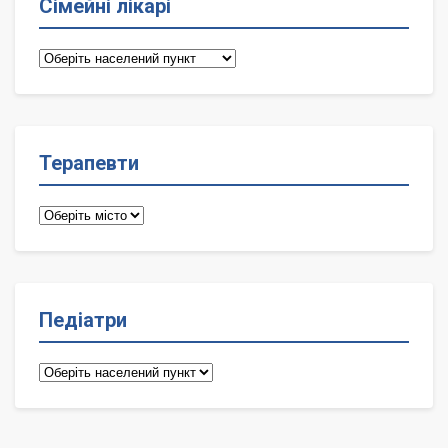
Сімейні лікарі
Сімейні
лікарі
Терапевти
Терапевти
Педіатри
Педіатри