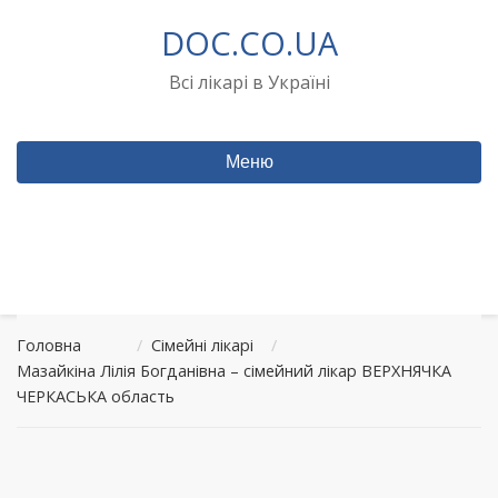
Перейти
DOC.CO.UA
до
вмісту
Всі лікарі в Україні
Меню
Головна
/
Сімейні лікарі
/
Мазайкіна Лілія Богданівна – сімейний лікар ВЕРХНЯЧКА
ЧЕРКАСЬКА область