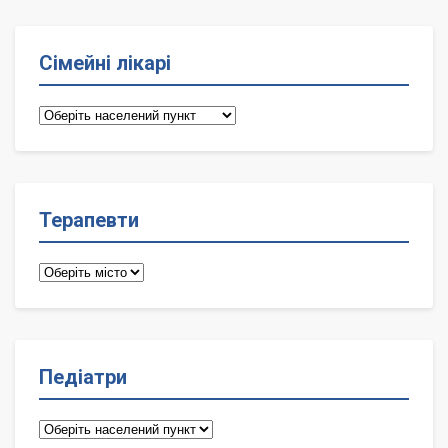
Сімейні лікарі
Сімейні
лікарі
Терапевти
Терапевти
Педіатри
Педіатри