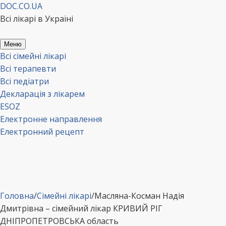
Перейти
DOC.CO.UA
до
Всі лікарі в Україні
вмісту
Меню
Всі сімейні лікарі
Всі терапевти
Всі педіатри
Декларація з лікарем
ESOZ
Електронне направлення
Електронний рецепт
Головна
/
Сімейні лікарі
/
Масляна-Косман Надія
Дмитрівна – сімейний лікар КРИВИЙ РІГ
ДНІПРОПЕТРОВСЬКА область