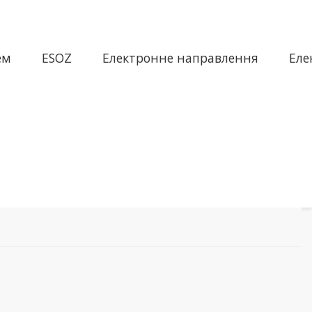
ем
ESOZ
Електронне направлення
Еле