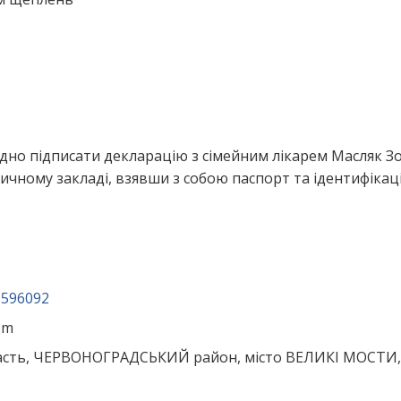
ідно підписати декларацію з сімейним лікарем Масляк З
ичному закладі, взявши з собою паспорт та ідентифікац
6596092
om
ласть, ЧЕРВОНОГРАДСЬКИЙ район, місто ВЕЛИКІ МОСТИ,