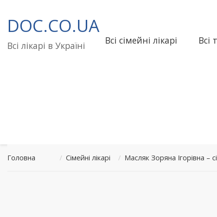
Перейти
до
DOC.CO.UA
вмісту
Всі сімейні лікарі
Всі 
Всі лікарі в Україні
Головна
/
Сімейні лікарі
/
Масляк Зоряна Ігорівна –