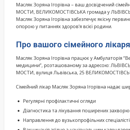
Масляк Зоряна Ігорівна – ваш досвідчений сіме
МОСТИ, ВЕЛИКОМОСТІВСЬКА громада у ЛЬВІВСЬКА 
Масляк Зоряна Ігорівна забезпечує якісну перви
опорою у питаннях здоров’я всієї родини.
Про вашого сімейного лікар
Масляк Зоряна Ігорівна працює у Амбулаторія “В
медицини”, розташованому за адресою: ЛЬВІВС
МОСТИ, вулиця Львівська, 25 ВЕЛИКОМОСТІВСЬ
Сімейний лікар Масляк Зоряна Ігорівна надає шир
Регулярні профілактичні огляди
Діагностика та лікування поширених захвор
Направлення до вузькопрофільних спеціаліст
Вакцинація згідно з національним календар