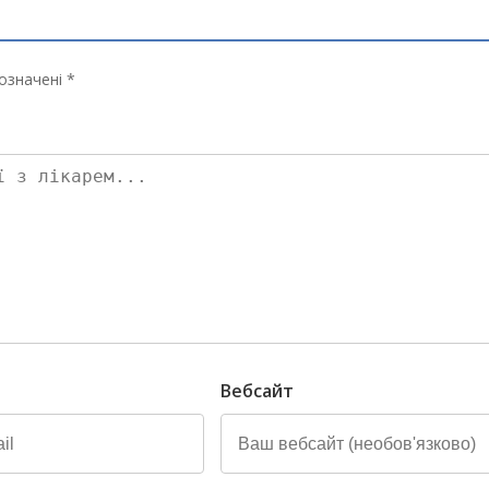
означені *
Вебсайт