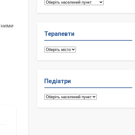
Сімейні
лікарі
ктними
Терапевти
Терапевти
Педіатри
Педіатри