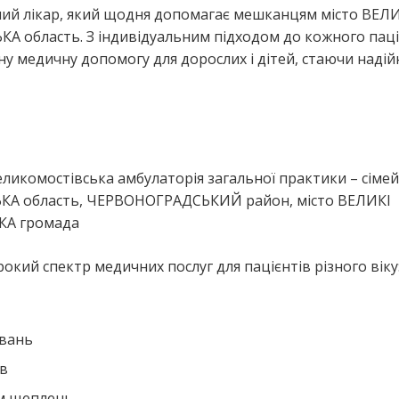
йний лікар, який щодня допомагає мешканцям місто ВЕЛ
область. З індивідуальним підходом до кожного паці
нну медичну допомогу для дорослих і дітей, стаючи наді
я
еликомостівська амбулаторія загальної практики – сімей
ЬКА область, ЧЕРВОНОГРАДСЬКИЙ район, місто ВЕЛИКІ
КА громада
окий спектр медичних послуг для пацієнтів різного віку
ювань
ів
ем щеплень