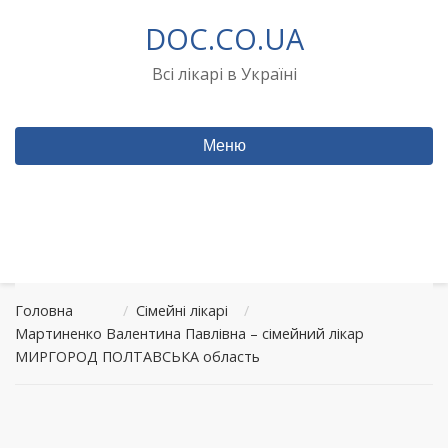
Перейти
DOC.CO.UA
до
вмісту
Всі лікарі в Україні
Меню
Головна
/
Сімейні лікарі
/
Мартиненко Валентина Павлівна – сімейний лікар
МИРГОРОД ПОЛТАВСЬКА область