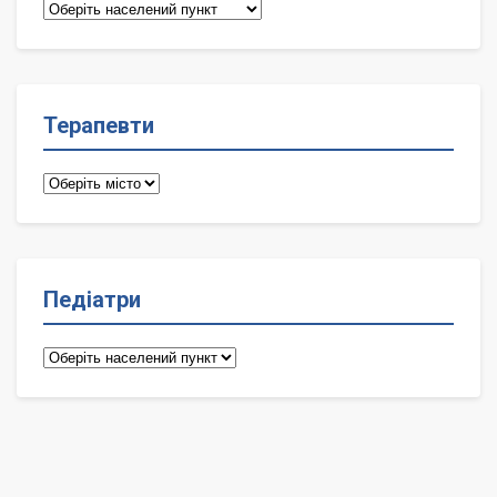
Сімейні
лікарі
Терапевти
Терапевти
Педіатри
Педіатри