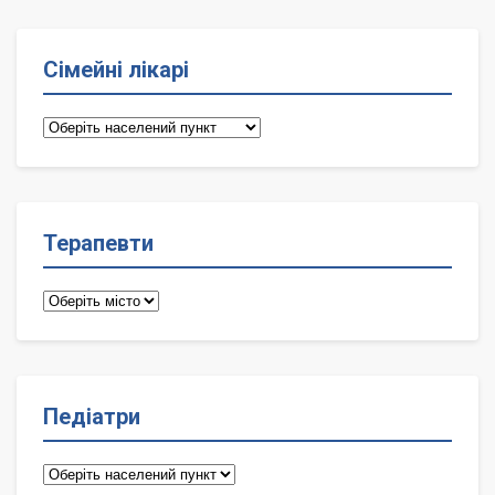
Сімейні лікарі
Сімейні
лікарі
Терапевти
Терапевти
Педіатри
Педіатри