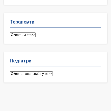
лікарі
Терапевти
Терапевти
Педіатри
Педіатри