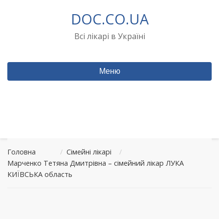
Перейти
DOC.CO.UA
до
вмісту
Всі лікарі в Україні
Меню
Головна
/
Сімейні лікарі
/
Марченко Тетяна Дмитрівна – сімейний лікар ЛУКА
КИЇВСЬКА область