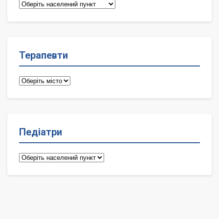
Сімейні
лікарі
Терапевти
Терапевти
Педіатри
Педіатри