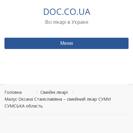
Перейти
DOC.CO.UA
до
вмісту
Всі лікарі в Україні
Меню
Головна
/
Сімейні лікарі
/
Малус Оксана Станіславівна – сімейний лікар СУМИ
СУМСЬКА область