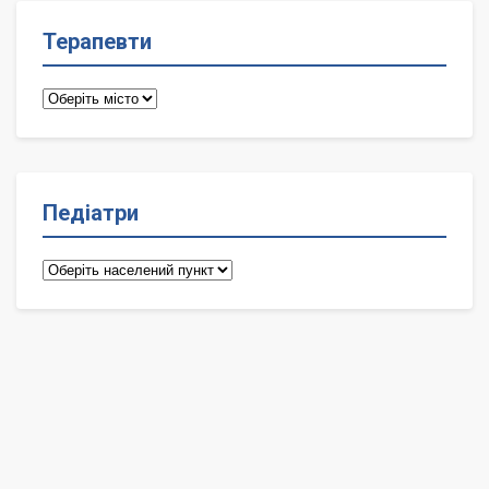
Терапевти
Терапевти
Педіатри
Педіатри