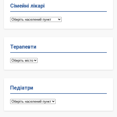
Сімейні лікарі
Сімейні
лікарі
Терапевти
Терапевти
Педіатри
Педіатри