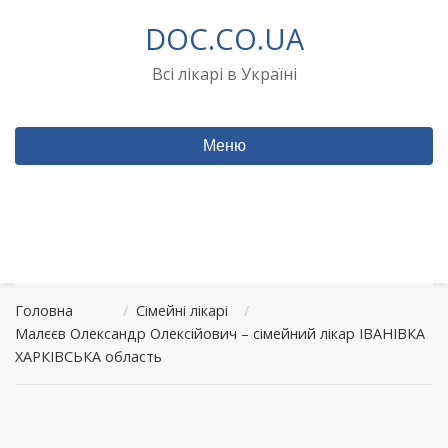
Перейти
DOC.CO.UA
до
вмісту
Всі лікарі в Україні
Меню
Головна
/
Сімейні лікарі
/
Малєєв Олександр Олексійович – сімейний лікар ІВАНІВКА
ХАРКІВСЬКА область