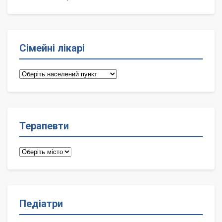
Сімейні лікарі
Сімейні
лікарі
Терапевти
Терапевти
Педіатри