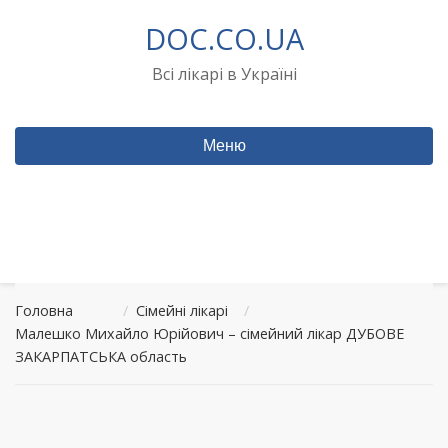
Перейти
DOC.CO.UA
до
вмісту
Всі лікарі в Україні
Меню
Головна
/
Сімейні лікарі
/
Малешко Михайло Юрійович – сімейний лікар ДУБОВЕ
ЗАКАРПАТСЬКА область