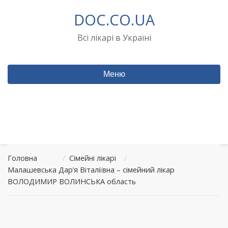
Перейти
DOC.CO.UA
до
вмісту
Всі лікарі в Україні
Меню
Головна
/
Сімейні лікарі
/
Малашевська Дар’я Віталіївна – сімейний лікар
ВОЛОДИМИР ВОЛИНСЬКА область