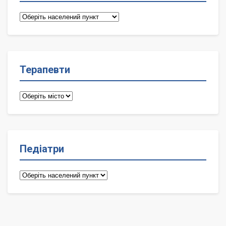
Сімейні
лікарі
Терапевти
Терапевти
Педіатри
Педіатри